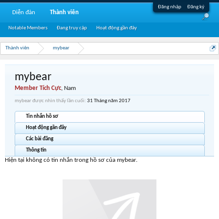
Đăng nhập
Đăng ký
Diễn đàn
Thành viên
Notable Members
Đang truy cập
Hoạt động gần đây
Thành viên
mybear
mybear
Member Tích Cực
, Nam
mybear được nhìn thấy lần cuối:
31 Tháng năm 2017
Tin nhắn hồ sơ
Hoạt động gần đây
Các bài đăng
Thông tin
Hiện tại không có tin nhắn trong hồ sơ của mybear.