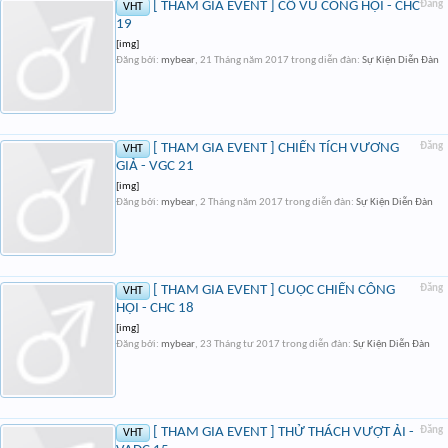
[ THAM GIA EVENT ] CỔ VŨ CÔNG HỘI - CHC
Đăng
VHT
19
[img]
Đăng bởi:
mybear
,
21 Tháng năm 2017
trong diễn đàn:
Sự Kiện Diễn Đàn
[ THAM GIA EVENT ] CHIẾN TÍCH VƯƠNG
Đăng
VHT
GIẢ - VGC 21
[img]
Đăng bởi:
mybear
,
2 Tháng năm 2017
trong diễn đàn:
Sự Kiện Diễn Đàn
[ THAM GIA EVENT ] CUỘC CHIẾN CÔNG
Đăng
VHT
HỘI - CHC 18
[img]
Đăng bởi:
mybear
,
23 Tháng tư 2017
trong diễn đàn:
Sự Kiện Diễn Đàn
[ THAM GIA EVENT ] THỬ THÁCH VƯỢT ẢI -
Đăng
VHT