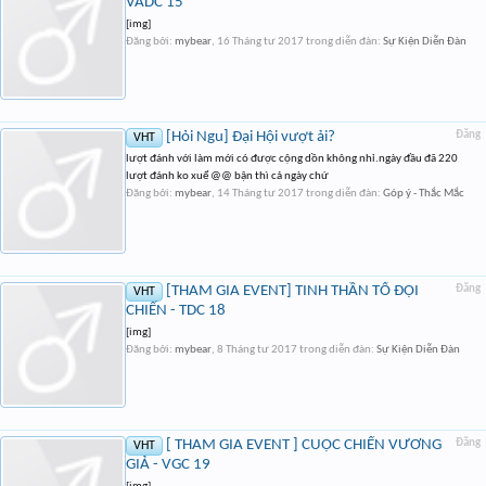
VADC 15
[img]
Đăng bởi:
mybear
,
16 Tháng tư 2017
trong diễn đàn:
Sự Kiện Diễn Đàn
[Hỏi Ngu] Đại Hội vượt ải?
Đăng
VHT
lượt đánh với làm mới có được cộng dồn không nhỉ.ngày đầu đã 220
lượt đánh ko xuể @@ bận thì cả ngày chứ
Đăng bởi:
mybear
,
14 Tháng tư 2017
trong diễn đàn:
Góp ý - Thắc Mắc
[THAM GIA EVENT] TINH THẦN TỔ ĐỘI
Đăng
VHT
CHIẾN - TDC 18
[img]
Đăng bởi:
mybear
,
8 Tháng tư 2017
trong diễn đàn:
Sự Kiện Diễn Đàn
[ THAM GIA EVENT ] CUỘC CHIẾN VƯƠNG
Đăng
VHT
GIẢ - VGC 19