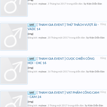
[img]
Đăng bởi:
mybear
,
3 Tháng hai 2017
trong diễn đàn:
Sự Kiện Diễn Đàn
[ THAM GIA EVENT ] THỬ THÁCH VƯỢT ẢI -
Đăng
VHT
VADC 14
[img]
Đăng bởi:
mybear
,
20 Tháng một 2017
trong diễn đàn:
Sự Kiện Diễn Đàn
[ THAM GIA EVENT ] CUỘC CHIẾN CÔNG
Đăng
VHT
HỘI - CHC 16
[img]
Đăng bởi:
mybear
,
16 Tháng một 2017
trong diễn đàn:
Sự Kiện Diễn Đàn
[ THAM GIA EVENT ] VẬT PHẨM CỐNG CAM
Đăng
VHT
- CAM 24
[img]
Đăng bởi:
mybear
,
3 Tháng một 2017
trong diễn đàn:
Sự Kiện Diễn Đàn