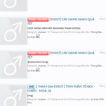
[EVENT] CÀY GAME NHẬN QUÀ
Đăng
Event - Tin HOT
TẾT
CHÚC MỪNG NĂM MỚI AN KHANG THỊNH VƯỢNG
Đăng bởi:
mybear
,
31 Tháng mười hai 2016
trong diễn đàn:
Thông Báo -
Sự Kiện
[EVENT] CÀY GAME NHẬN QUÀ
Đăng
Event - Tin HOT
TẾT
@whynotwin [img]
Đăng bởi:
mybear
,
31 Tháng mười hai 2016
trong diễn đàn:
Thông Báo -
Sự Kiện
[ THAM GIA EVENT ] TINH THẦN TỔ ĐỘI
Đăng
VHT
CHIẾN - MÙA 16
[img]
Đăng bởi:
mybear
,
27 Tháng mười hai 2016
trong diễn đàn:
Sự Kiện Diễn
Đàn