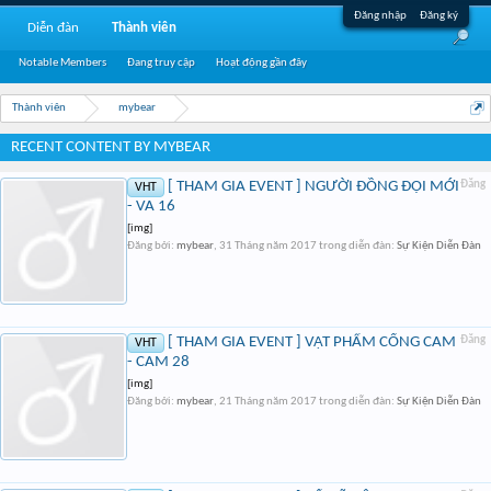
Đăng nhập
Đăng ký
Diễn đàn
Thành viên
Notable Members
Đang truy cập
Hoạt động gần đây
Thành viên
mybear
RECENT CONTENT BY MYBEAR
[ THAM GIA EVENT ] NGƯỜI ĐỒNG ĐỘI MỚI
Đăng
VHT
- VA 16
[img]
Đăng bởi:
mybear
,
31 Tháng năm 2017
trong diễn đàn:
Sự Kiện Diễn Đàn
[ THAM GIA EVENT ] VẬT PHẨM CỐNG CAM
Đăng
VHT
- CAM 28
[img]
Đăng bởi:
mybear
,
21 Tháng năm 2017
trong diễn đàn:
Sự Kiện Diễn Đàn