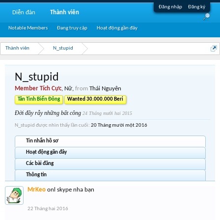
Đăng nhập
Đăng ký
Diễn đàn
Thành viên
Notable Members
Đang truy cập
Hoạt động gần đây
Thành viên
N_stupid
N_stupid
Member Tích Cực
, Nữ,
from
Thái Nguyên
Tân Tinh Biển Đông
Wanted 30.000.000 Beri
Đời đầy rẫy những bất công
24 Tháng mười hai 2015
N_stupid được nhìn thấy lần cuối:
20 Tháng mười một 2016
Tin nhắn hồ sơ
Hoạt động gần đây
Các bài đăng
Thông tin
MrKeo
onl skype nha bạn
22 Tháng hai 2016