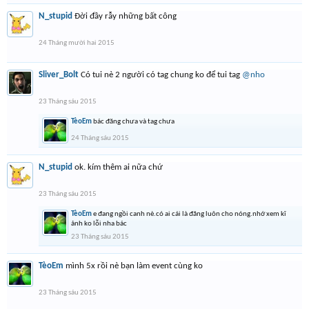
N_stupid
Đời đầy rẫy những bất công
24 Tháng mười hai 2015
Sliver_Bolt
Có tui nè 2 người có tag chung ko để tui tag
@nho
23 Tháng sáu 2015
TèoEm
bác đăng chưa và tag chưa
24 Tháng sáu 2015
N_stupid
ok. kím thêm ai nữa chứ
23 Tháng sáu 2015
TèoEm
e đang ngồi canh nè.có ai cái là đăng luôn cho nóng.nhớ xem kĩ
ảnh ko lỗi nha bác
23 Tháng sáu 2015
TèoEm
mình 5x rồi nè bạn làm event cùng ko
23 Tháng sáu 2015