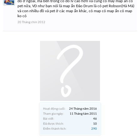
đồ ở ngoài, mà bên trong có đồ lv cao hơn và cũng có mấy map ẩn có
pet nữa, VD như bạn nói là map ẩn Đảo Drum là có pet Robson(Hà Mã)
và con nhiều đồ và pet ở các map ẩn khác, có map có map ẩn có map
ko có
20 Tháng chín 2012
Hoạt động cuối:
24 Tháng năm 2016
Tham gia ngày:
11 Tháng tám 2011
Bài viết:
46
Đã được thích:
10
Điểm thành tích:
290