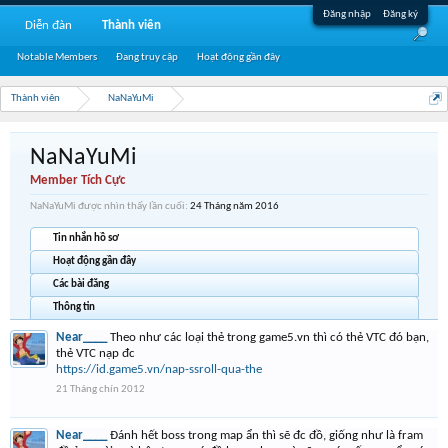
Đăng nhập
Đăng ký
Diễn đàn
Thành viên
Notable Members
Đang truy cập
Hoạt động gần đây
Thành viên
NaNaYuMi
NaNaYuMi
Member Tích Cực
NaNaYuMi được nhìn thấy lần cuối:
24 Tháng năm 2016
Tin nhắn hồ sơ
Hoạt động gần đây
Các bài đăng
Thông tin
Near____
Theo như các loại thẻ trong game5.vn thì có thẻ VTC đó bạn,
thẻ VTC nạp đc
https://id.game5.vn/nap-ssroll-qua-the
21 Tháng chín 2012
Near____
Đánh hết boss trong map ẩn thì sẽ đc đồ, giống như là fram