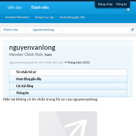
Đăng nhập
Đăng ký
Diễn đàn
Thành viên
Notable Members
Đang truy cập
Hoạt động gần đây
Thành viên
nguyenvanlong
nguyenvanlong
Member Chính Thức
, Nam
nguyenvanlong được nhìn thấy lần cuối:
4 Tháng năm 2022
Tin nhắn hồ sơ
Hoạt động gần đây
Các bài đăng
Thông tin
Hiện tại không có tin nhắn trong hồ sơ của nguyenvanlong.