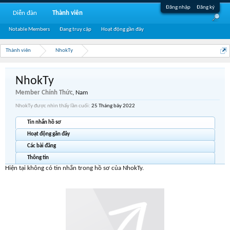
Đăng nhập
Đăng ký
Diễn đàn
Thành viên
Notable Members
Đang truy cập
Hoạt động gần đây
Thành viên
NhokTy
NhokTy
Member Chính Thức
, Nam
NhokTy được nhìn thấy lần cuối:
25 Tháng bảy 2022
Tin nhắn hồ sơ
Hoạt động gần đây
Các bài đăng
Thông tin
Hiện tại không có tin nhắn trong hồ sơ của NhokTy.