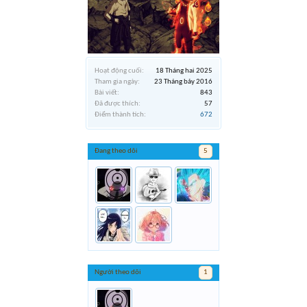
Hoạt động cuối:
18 Tháng hai 2025
Tham gia ngày:
23 Tháng bảy 2016
Bài viết:
843
Đã được thích:
57
Điểm thành tích:
672
Đang theo dõi
5
Người theo dõi
1