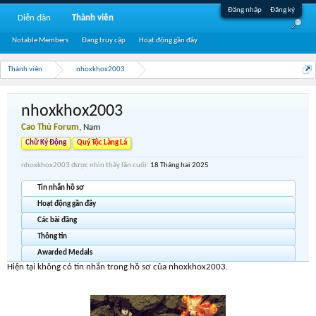
Đăng nhập
Đăng ký
Diễn đàn
Thành viên
Notable Members
Đang truy cập
Hoạt động gần đây
Thành viên
nhoxkhox2003
nhoxkhox2003
Cao Thủ Forum
, Nam
Chữ Ký Động
Quý Tộc Làng Lá
nhoxkhox2003 được nhìn thấy lần cuối:
18 Tháng hai 2025
Tin nhắn hồ sơ
Hoạt động gần đây
Các bài đăng
Thông tin
Awarded Medals
Hiện tại không có tin nhắn trong hồ sơ của nhoxkhox2003.