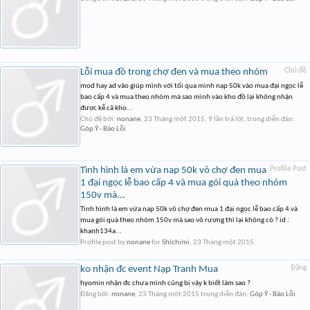
Lỗi mua đồ trong chợ đen và mua theo nhóm
Chủ đề
mod hay ad vảo giúp mình với tối qua mình nạp 50k vào mua đại ngọc lễ
bao cấp 4 và mua theo nhóm mà sao mình vào kho đồ lại không nhận
được kễ cã kho...
Chủ đề bởi:
nonane
,
23 Tháng một 2015
, 9 lần trả lời, trong diễn đàn:
Góp Ý - Báo Lỗi
Tình hình là em vừa nap 50k vô chợ đen mua
Profile Post
1 đại ngọc lễ bao cấp 4 và mua gói quà theo nhóm
150v mà...
Tình hình là em vừa nap 50k vô chợ đen mua 1 đại ngọc lễ bao cấp 4 và
mua gói quà theo nhóm 150v mà sao vô rương thì lại không có ? id :
khanh134a...
Profile post by
nonane
for
Shichimi
,
23 Tháng một 2015
ko nhận đc event Nạp Tranh Mua
Đăng
hyomin nhận đc chưa mình cũng bị vậy k biết làm sao ?
Đăng bởi:
nonane
,
23 Tháng một 2015
trong diễn đàn:
Góp Ý - Báo Lỗi