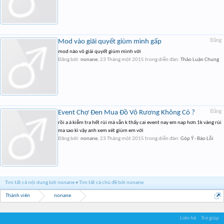
Mod vào giãi quyết giùm mình gấp
Đăng
mod nào vô giải quyết giùm mình với
Đăng bởi:
nonane
,
23 Tháng một 2015
trong diễn đàn:
Thảo Luận Chung
Event Chợ Đen Mua Đồ Vô Rương Không Có ?
Đăng
rồi a à kiễm tra hết rùi mà vẫn k thấy cai event nay em nap hơn 1k vàng rùi
ma sao kì vậy anh xem xét giùm em với
Đăng bởi:
nonane
,
23 Tháng một 2015
trong diễn đàn:
Góp Ý - Báo Lỗi
Tìm tất cả nội dung bởi nonane
Tìm tất cả chủ đề bởi nonane
Thành viên
nonane
Liên hệ
Trợ giúp