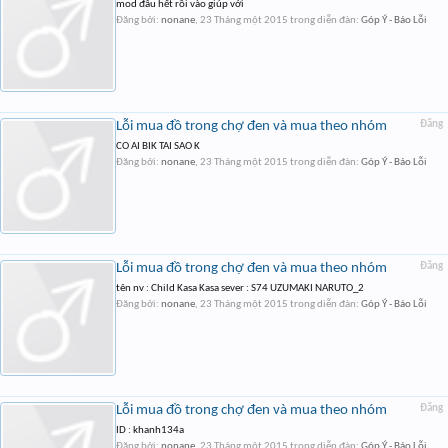
mod đâu hết rồi vào giúp với
Đăng bởi:
nonane
,
23 Tháng một 2015
trong diễn đàn:
Góp Ý - Báo Lỗi
Lỗi mua đồ trong chợ đen và mua theo nhóm
Đăng
CO AI BIK TAI SAO K
Đăng bởi:
nonane
,
23 Tháng một 2015
trong diễn đàn:
Góp Ý - Báo Lỗi
Lỗi mua đồ trong chợ đen và mua theo nhóm
Đăng
tên nv : Child Kasa Kasa sever : S74 UZUMAKI NARUTO_2
Đăng bởi:
nonane
,
23 Tháng một 2015
trong diễn đàn:
Góp Ý - Báo Lỗi
Lỗi mua đồ trong chợ đen và mua theo nhóm
Đăng
ID : khanh134a
Đăng bởi:
nonane
,
23 Tháng một 2015
trong diễn đàn:
Góp Ý - Báo Lỗi