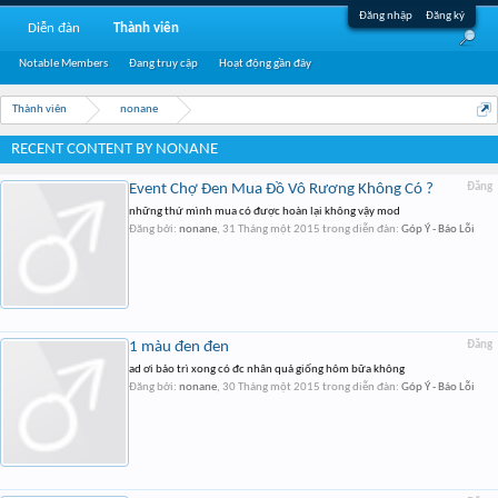
Đăng nhập
Đăng ký
Diễn đàn
Thành viên
Notable Members
Đang truy cập
Hoạt động gần đây
Thành viên
nonane
RECENT CONTENT BY NONANE
Event Chợ Đen Mua Đồ Vô Rương Không Có ?
Đăng
những thứ mình mua có được hoàn lại không vậy mod
Đăng bởi:
nonane
,
31 Tháng một 2015
trong diễn đàn:
Góp Ý - Báo Lỗi
1 màu đen đen
Đăng
ad ơi bảo trì xong có đc nhân quả giống hôm bữa không
Đăng bởi:
nonane
,
30 Tháng một 2015
trong diễn đàn:
Góp Ý - Báo Lỗi