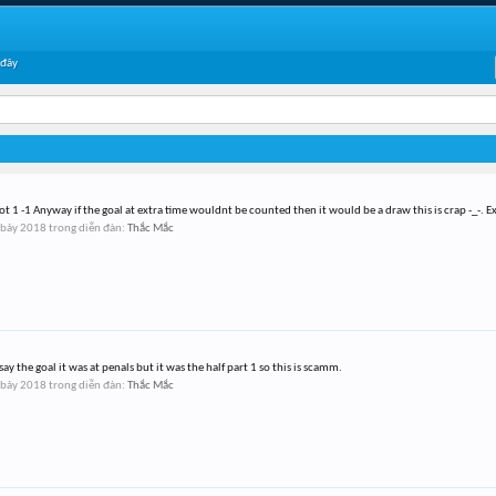
 đây
 not 1 -1 Anyway if the goal at extra time wouldnt be counted then it would be a draw this is crap -_-. Ex
 bảy 2018
trong diễn đàn:
Thắc Mắc
say the goal it was at penals but it was the half part 1 so this is scamm.
 bảy 2018
trong diễn đàn:
Thắc Mắc