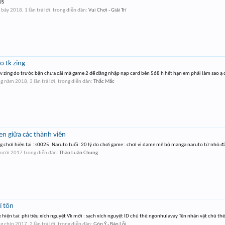
US
 bảy 2018
, 1 lần trả lời, trong diễn đàn:
Vui Chơi - Giải Trí
o tk zing
v zing do trước bận chưa cãi mà game 2 để đăng nhập nạp card bên 568 h hết hạn em phải làm sao ạ đ
ng năm 2018
, 3 lần trả lời, trong diễn đàn:
Thắc Mắc
n giữa các thành viên
 chơi hiện tại : s0025 .Naruto tuổi: 20 lý do chơi game : chơi vì dame mê bộ manga naruto từ nhỏ đ
mười 2017
trong diễn đàn:
Thảo Luận Chung
ỉ tôn
hiện tai: phi tiêu xích nguyệt Vk mới : sạch xích nguyệt ID chủ thẻ:ngonhulavay Tên nhân vật chủ th
g chín 2017
, 2 lần trả lời, trong diễn đàn:
Góp Ý - Báo Lỗi