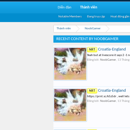
Diễn đàn
Thành viên
Notable Members
Đang truy cập
Hoạt động gần
Thành viên
NoobGamer
RECENT CONTENT BY NOOBGAMER
Croatia-England
NRT
Yeah but at livescore it says 2 -1
Đăng bởi:
NoobGamer
,
13 Tháng
Croatia-England
NRT
https://prnt.sc/k5z5dr , well lets 
Đăng bởi:
NoobGamer
,
13 Tháng