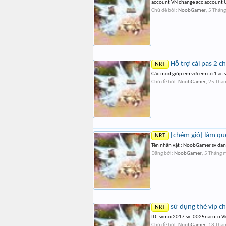
account VN change acc account 
Chủ đề bởi:
NoobGamer
,
5 Tháng
Hỗ trợ cài pas 2 ch
NRT
Các mod giúp em với em có 1 ac s
Chủ đề bởi:
NoobGamer
,
25 Thá
[chém gió] làm que
NRT
Tên nhân vật : NoobGamer sv đang
Đăng bởi:
NoobGamer
,
5 Tháng 
sử dụng thẻ víp ch
NRT
ID: svmoi2017 sv :0025naruto Vk 
Chủ đề bởi:
NoobGamer
,
18 Thán