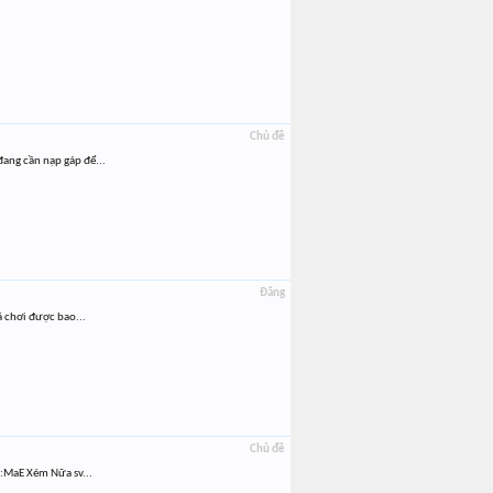
Chủ đề
ang cần nạp gáp để...
Đăng
ã chơi được bao...
Chủ đề
ẻ:MaE Xém Nữa sv...