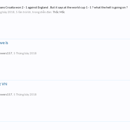
s Croatia won 2 - 1 against England . But it says at the world cup 1 - 1 ? what the hell is going on ?
g bảy 2018
, 5 lần trả lời, trong diễn đàn:
Thắc Mắc
ve is
owers157
,
5 Tháng bảy 2018
t VN
owers157
,
5 Tháng bảy 2018