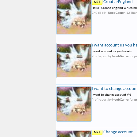
Croatia-England
NRT
Hello , Croatia-England Which mean
Chủ đề bởi:
NoobGamer
,
12 Thán
I want account us you ha
I want account us you have is
Profile post by
NoobGamer
for
p
I want to change accoun
I want to change account VN
Profile post by
NoobGamer
for
p
Change account
NRT