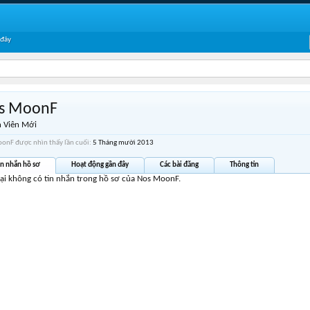
 đây
s MoonF
 Viên Mới
onF được nhìn thấy lần cuối:
5 Tháng mười 2013
in nhắn hồ sơ
Hoạt động gần đây
Các bài đăng
Thông tin
tại không có tin nhắn trong hồ sơ của Nos MoonF.