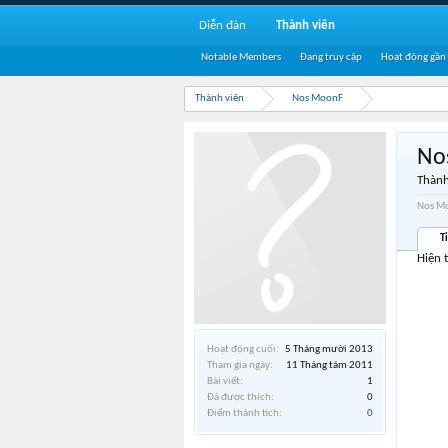
Diễn đàn
Thành viên
Notable Members
Đang truy cập
Hoạt động gần
Thành viên
Nos MoonF
No
Thành
Nos Mo
T
Hiện 
Hoạt động cuối:
5 Tháng mười 2013
Tham gia ngày:
11 Tháng tám 2011
Bài viết:
1
Đã được thích:
0
Điểm thành tích:
0