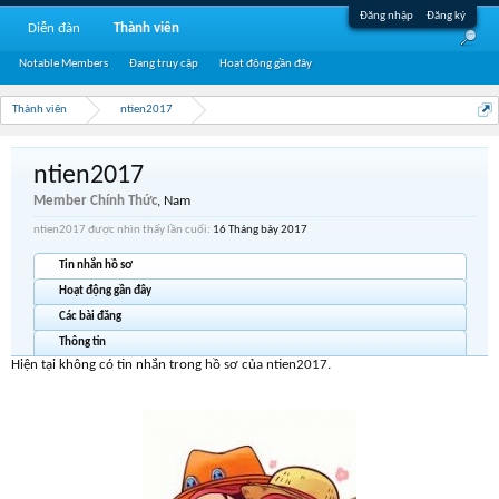
Đăng nhập
Đăng ký
Diễn đàn
Thành viên
Notable Members
Đang truy cập
Hoạt động gần đây
Thành viên
ntien2017
ntien2017
Member Chính Thức
, Nam
ntien2017 được nhìn thấy lần cuối:
16 Tháng bảy 2017
Tin nhắn hồ sơ
Hoạt động gần đây
Các bài đăng
Thông tin
Hiện tại không có tin nhắn trong hồ sơ của ntien2017.