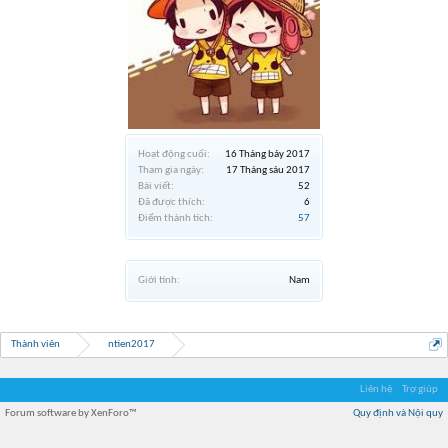
Hoạt động cuối:
16 Tháng bảy 2017
Tham gia ngày:
17 Tháng sáu 2017
Bài viết:
52
Đã được thích:
6
Điểm thành tích:
57
Giới tính:
Nam
Thành viên
ntien2017
Liên hệ
Trợ giúp
Forum software by XenForo™
Quy định và Nội quy
Địa điểm món ngon
Địa điểm nhà hàng
Quán cafe kem
Trung tâm mua sắm