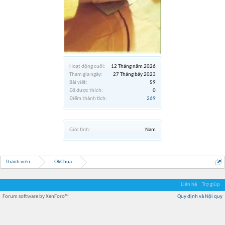
Hoạt động cuối:
12 Tháng năm 2026
Tham gia ngày:
27 Tháng bảy 2023
Bài viết:
59
Đã được thích:
0
Điểm thành tích:
269
Giới tính:
Nam
Thành viên
OkChua
Liên hệ
Trợ giúp
Forum software by XenForo™
Quy định và Nội quy
Địa điểm món ngon
Địa điểm nhà hàng
Quán cafe kem
Trung tâm mua sắm