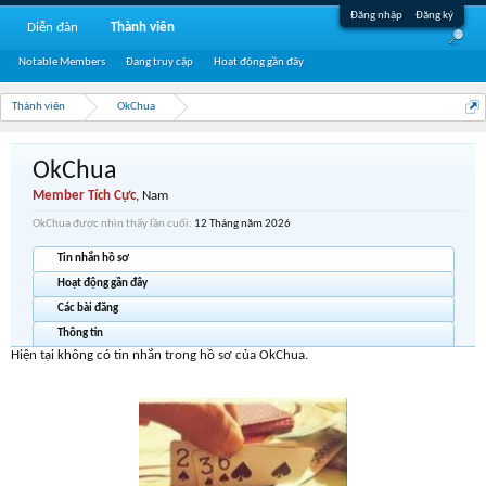
Đăng nhập
Đăng ký
Diễn đàn
Thành viên
Notable Members
Đang truy cập
Hoạt động gần đây
Thành viên
OkChua
OkChua
Member Tích Cực
, Nam
OkChua được nhìn thấy lần cuối:
12 Tháng năm 2026
Tin nhắn hồ sơ
Hoạt động gần đây
Các bài đăng
Thông tin
Hiện tại không có tin nhắn trong hồ sơ của OkChua.