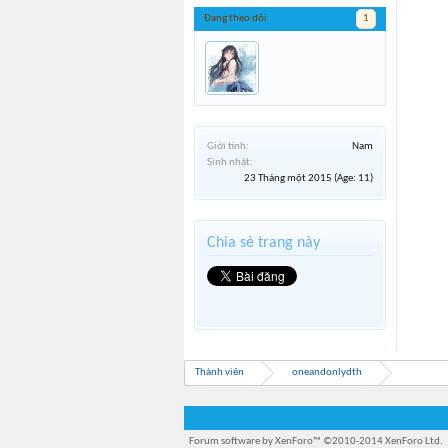
Đang theo dõi
1
Giới tính:
Nam
Sinh nhật:
23 Tháng một 2015
(Age: 11)
Chia sẻ trang này
Thành viên
oneandonlydth
Forum software by XenForo™
©2010-2014 XenForo Ltd.