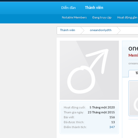
Diễn đàn
Thành viên
Notable Members
Đang truy cập
Hoạt động gần
Thành viên
oneandonlydth
on
Memb
oneand
T
Hoạt động cuối:
5 Tháng một 2020
Tham gia ngày:
23 Tháng một 2015
Bài viết:
156
Đã được thích:
13
Điểm thành tích:
347