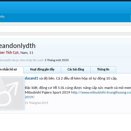
 đây
eandonlydth
er Tích Cực
, Nam, 11
onlydth được nhìn thấy lần cuối:
5 Tháng một 2020
in nhắn hồ sơ
Hoạt động gần đây
Các bài đăng
Thông tin
ducand1
và độ bền. Cả 2 đều đi kèm hộp số tự động 10 cấp.
Đặc biệt, động cơ V8 5.0L cũng được nâng cấp sức mạnh và mô-men
Mitsubishi Pajero Sport 2019
http://www.mitsubishi-trungthuong.co
2019/
25 Tháng ba 2019