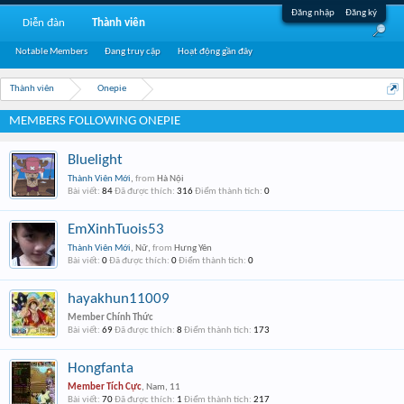
Đăng nhập
Đăng ký
Diễn đàn
Thành viên
Notable Members
Đang truy cập
Hoạt động gần đây
Thành viên
Onepie
MEMBERS FOLLOWING ONEPIE
Bluelight
Thành Viên Mới
,
from
Hà Nội
Bài viết:
84
Đã được thích:
316
Điểm thành tích:
0
EmXinhTuois53
Thành Viên Mới
, Nữ,
from
Hưng Yên
Bài viết:
0
Đã được thích:
0
Điểm thành tích:
0
hayakhun11009
Member Chính Thức
Bài viết:
69
Đã được thích:
8
Điểm thành tích:
173
Hongfanta
Member Tích Cực
, Nam, 11
Bài viết:
70
Đã được thích:
1
Điểm thành tích:
217