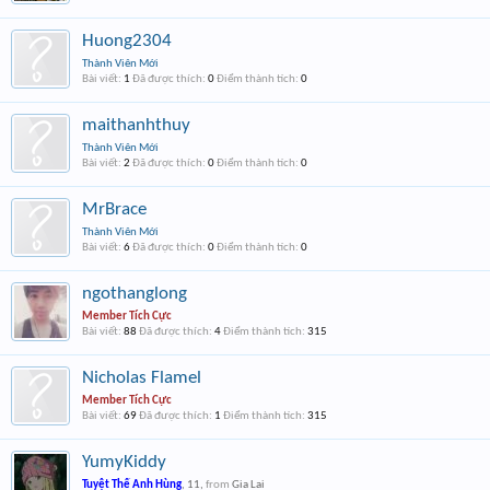
Huong2304
Thành Viên Mới
Bài viết:
1
Đã được thích:
0
Điểm thành tích:
0
maithanhthuy
Thành Viên Mới
Bài viết:
2
Đã được thích:
0
Điểm thành tích:
0
MrBrace
Thành Viên Mới
Bài viết:
6
Đã được thích:
0
Điểm thành tích:
0
ngothanglong
Member Tích Cực
Bài viết:
88
Đã được thích:
4
Điểm thành tích:
315
Nicholas Flamel
Member Tích Cực
Bài viết:
69
Đã được thích:
1
Điểm thành tích:
315
YumyKiddy
Tuyệt Thế Anh Hùng
, 11,
from
Gia Lai