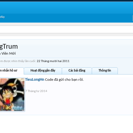
 đây
gTrum
 Viên Mới
m được nhìn thấy lần cuối:
22 Tháng mười hai 2011
in nhắn hồ sơ
Hoạt động gần đây
Các bài đăng
Thông tin
TieuLongHn
Code đã gửi cho bạn rồi.
7 Tháng tư 2014