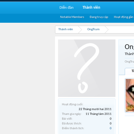
Diễn đàn
Thành viên
Notable Members
Đang truy cập
Hoạt động gần
Thành viên
OngTrum
On
Thành
OngTru
T
Hoạt động cuối:
22 Tháng mười hai 2011
Tham gia ngày:
11 Tháng tám 2011
Bài viết:
0
Đã được thích:
0
Điểm thành tích:
0