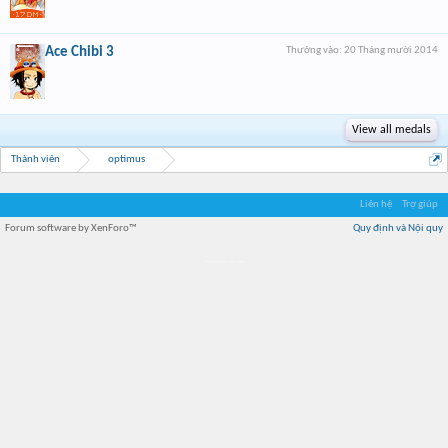
Ace Chibi 3
Thưởng vào:
20 Tháng mười 2014
View all medals
Thành viên
optimus
Liên hệ
Trợ giúp
Forum software by XenForo™
Quy định và Nội quy
Địa điểm món ngon
Địa điểm nhà hàng
Quán cafe kem
Trung tâm mua sắm