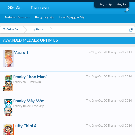
Đăng nhập
Đăng ký
Diễn đàn
Thành viên
Notable Members
Đang truy cập
Hoạt động gần đây
Thành viên
optimus
AWARDED MEDALS: OPTIMUS
Macro 1
Thưởng vào:
20 Tháng mười 2014
Franky "Iron Man"
Thưởng vào:
20 Tháng mười 2014
Franky sau Time Skip
Franky Máy Móc
Thưởng vào:
20 Tháng mười 2014
Franky trước Time Skip
Luffy Chibi 4
Thưởng vào:
20 Tháng mười 2014