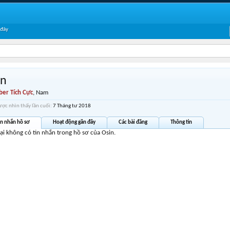
 đây
in
er Tích Cực
, Nam
ược nhìn thấy lần cuối:
7 Tháng tư 2018
in nhắn hồ sơ
Hoạt động gần đây
Các bài đăng
Thông tin
tại không có tin nhắn trong hồ sơ của Osin.