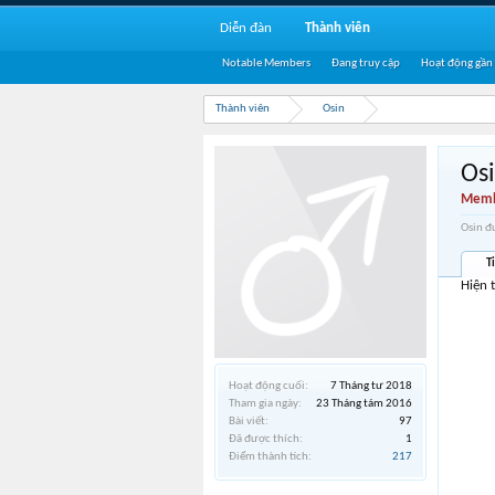
Diễn đàn
Thành viên
Notable Members
Đang truy cập
Hoạt động gần
Thành viên
Osin
Os
Memb
Osin đ
T
Hiện 
Hoạt động cuối:
7 Tháng tư 2018
Tham gia ngày:
23 Tháng tám 2016
Bài viết:
97
Đã được thích:
1
Điểm thành tích:
217