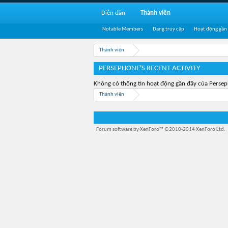
Diễn đàn
Thành viên
Notable Members
Đang truy cập
Hoạt động gần
Thành viên
PERSEPHONE'S RECENT ACTIVITY
Không có thông tin hoạt động gần đây của Perse
Thành viên
Forum software by XenForo™
©2010-2014 XenForo Ltd.