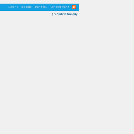
Liên hệ
Trợ giúp
Trang chủ
Lên đầu trang
Quy định và Nội quy