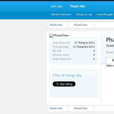
Diễn đàn
Thành viên
Notable Members
Đang truy cập
Hoạt động gần
Thành viên
PhamChien
Ph
Hoạt động cuối:
27 Tháng ba 2015
Thành
Tham gia ngày:
11 Tháng tám 2011
Bài viết:
6
PhamCh
Đã được thích:
0
Điểm thành tích:
0
T
Hiện 
Chia sẻ trang này
Thành viên
PhamChien