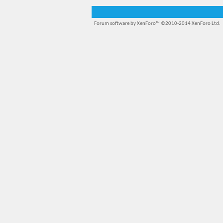
Forum software by XenForo™
©2010-2014 XenForo Ltd.