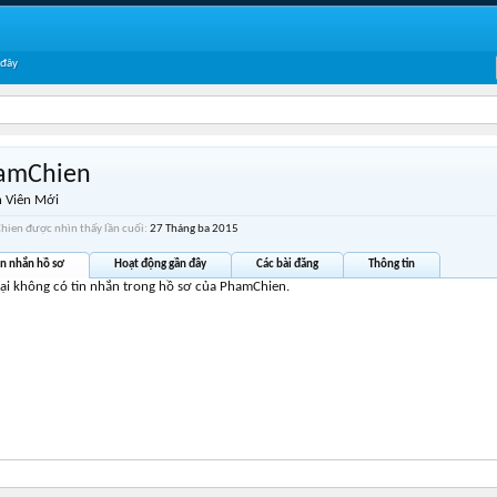
 đây
amChien
 Viên Mới
ien được nhìn thấy lần cuối:
27 Tháng ba 2015
in nhắn hồ sơ
Hoạt động gần đây
Các bài đăng
Thông tin
tại không có tin nhắn trong hồ sơ của PhamChien.