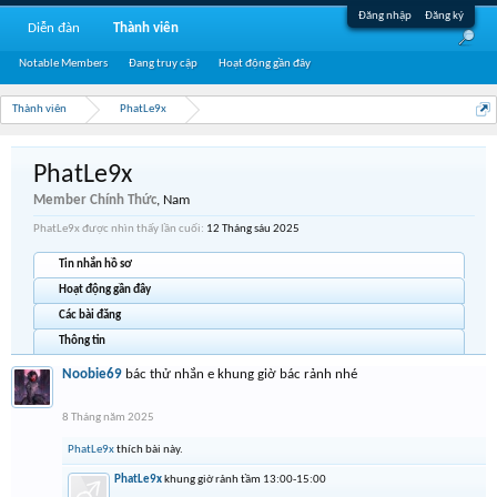
Đăng nhập
Đăng ký
Diễn đàn
Thành viên
Notable Members
Đang truy cập
Hoạt động gần đây
Thành viên
PhatLe9x
PhatLe9x
Member Chính Thức
, Nam
PhatLe9x được nhìn thấy lần cuối:
12 Tháng sáu 2025
Tin nhắn hồ sơ
Hoạt động gần đây
Các bài đăng
Thông tin
Noobie69
bác thử nhắn e khung giờ bác rảnh nhé
8 Tháng năm 2025
PhatLe9x
thích bài này.
PhatLe9x
khung giờ rảnh tầm 13:00-15:00