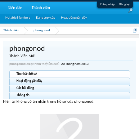
Đăng nhập
Đăng ký
Diễn đàn
Thành viên
Notable Members
Đang truy cập
Hoạt động gần đây
Thành viên
phongonod
phongonod
Thành Viên Mới
phongonod được nhìn thấy lần cuối:
20 Tháng năm 2013
Tin nhắn hồ sơ
Hoạt động gần đây
Các bài đăng
Thông tin
Hiện tại không có tin nhắn trong hồ sơ của phongonod.