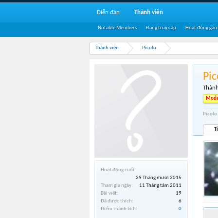
Diễn đàn
Thành viên
Notable Members
Đang truy cập
Hoạt động gần
Thành viên
Picolo
Pic
Thành
Mode
Picolo
T
Hoạt động cuối:
29 Tháng mười 2015
Tham gia ngày:
11 Tháng tám 2011
Bài viết:
19
Đã được thích:
6
Điểm thành tích:
0