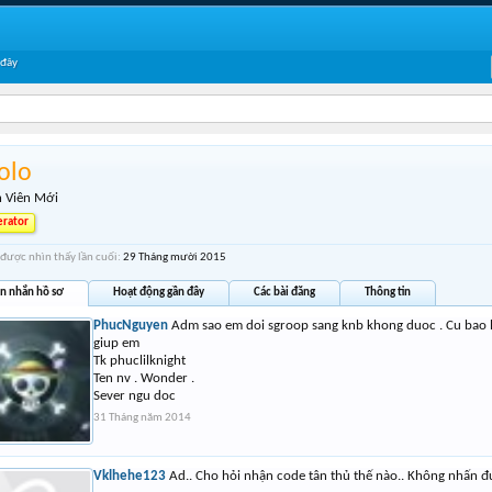
 đây
olo
 Viên Mới
rator
 được nhìn thấy lần cuối:
29 Tháng mười 2015
in nhắn hồ sơ
Hoạt động gần đây
Các bài đăng
Thông tin
PhucNguyen
Adm sao em doi sgroop sang knb khong duoc . Cu bao l
giup em
Tk phuclilknight
Ten nv . Wonder .
Sever ngu doc
31 Tháng năm 2014
Vklhehe123
Ad.. Cho hỏi nhận code tân thủ thế nào.. Không nhấn 