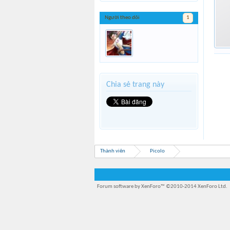
Người theo dõi
1
Chia sẻ trang này
Thành viên
Picolo
Forum software by XenForo™
©2010-2014 XenForo Ltd.