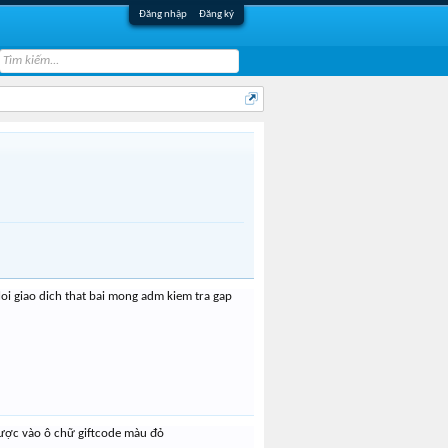
Đăng nhập
Đăng ký
oi giao dich that bai mong adm kiem tra gap
được vào ô chữ giftcode màu đỏ