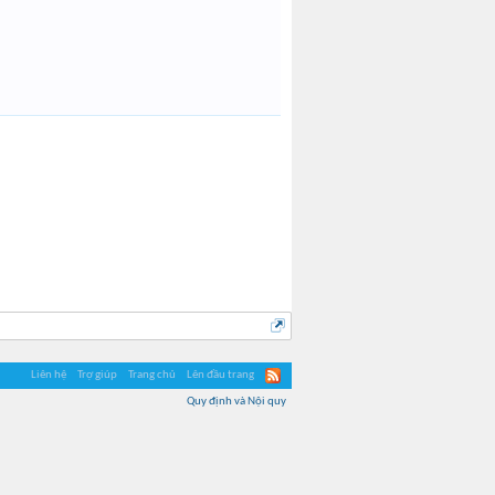
Vegetazhp
Liên hệ
Trợ giúp
Trang chủ
Lên đầu trang
Quy định và Nội quy