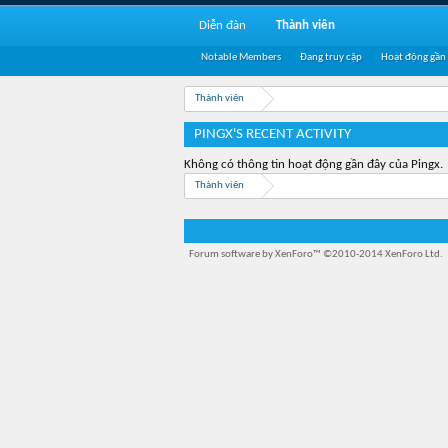
Diễn đàn
Thành viên
Notable Members
Đang truy cập
Hoạt động gần
Thành viên
PINGX'S RECENT ACTIVITY
Không có thông tin hoạt động gần đây của Pingx.
Thành viên
Forum software by XenForo™
©2010-2014 XenForo Ltd.