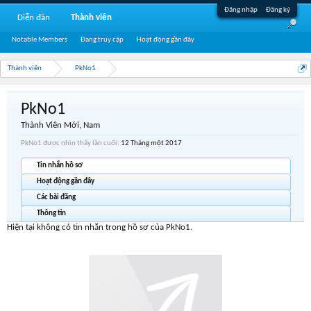
Đăng nhập
Đăng ký
Diễn đàn
Thành viên
Notable Members
Đang truy cập
Hoạt động gần đây
Thành viên
PkNo1
PkNo1
Thành Viên Mới
, Nam
PkNo1 được nhìn thấy lần cuối:
12 Tháng một 2017
Tin nhắn hồ sơ
Hoạt động gần đây
Các bài đăng
Thông tin
Hiện tại không có tin nhắn trong hồ sơ của PkNo1.