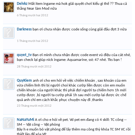
Delvkz
Mất item ingame mà hok giải quyêt chơi kiểu gì thế ?? Thua cả
thằng Near làm Mod nữa
6 Tháng mười hai 2012
Darkness
bạn ơi chưa nhận được code sống cùng giải đấu đợt 3 nữa
1 Tháng mười hai 2012
quyet_tv
Bạn ơi mình chưa nhận được code event vũ điệu của cát nhé,
bạn check lại giúp nick ingame: Aquamarine, sst: 47 nhé. Tks bạn !
28 Tháng mười một 2012
QuyKiem
anh ơi cho em hỏi về việc chiếm khoán , sao khoán của em
vừa chiếm lĩnh thì bị người choi khác cướp liền được còn em muốn
chiến khoán của người khác thì phải đợi người ta chiếm hơn 1h mới
cướp được ,bị người ta cướp phải 1h sau mới cướp lại được ức chế
quá anh chỉ em cách khắc phục chuyện này đi ,thanks
23 Tháng mười một 2012
NaNaYuMi
A ơi cho e hỏi về pet. Vd pet em đang có 4 skill: TC công --
SM -- Vật công -- Vật phòng
Bây h e muốn bỏ vật phòng để lấy thêm ma công thỳ khóa TC SM VC rồi
thiết lập để xóa VP