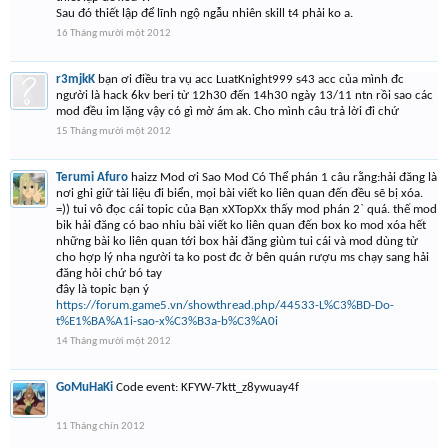
Sau đó thiết lập để lĩnh ngộ ngẫu nhiên skill t4 phải ko a.
16 Tháng mười một 2012
r3mjkK
bạn ơi điều tra vụ acc LuatKnight999 s43 acc của mình đc
người là hack 6kv beri từ 12h30 đến 14h30 ngày 13/11 ntn rồi sao các
mod đều im lặng vậy có gì mờ ám ak. Cho mình câu trả lời đi chứ
15 Tháng mười một 2012
Terumi Afuro
haizz Mod ơi Sao Mod Có Thể phán 1 câu rằng:hải đăng là
nơi ghi giữ tài liệu đi biển, mọi bài viết ko liên quan đến đều sẽ bị xóa.
=)) tui vô đọc cái topic của Bạn xXTopXx thấy mod phán 2` quá. thế mod
bik hải đăng có bao nhiu bài viết ko liên quan đến box ko mod xóa hết
những bài ko liên quan tới box hải đăng giùm tui cái và mod dùng từ
cho hợp lý nha người ta ko post đc ở bên quán rượu ms chạy sang hải
đăng hỏi chứ bó tay
đây là topic bạn ý
https://forum.game5.vn/showthread.php/44533-L%C3%BD-Do-
t%E1%BA%A1i-sao-x%C3%B3a-b%C3%A0i
14 Tháng mười một 2012
GoMuHaKi
Code event: KFYW-7ktt_z8ywuay4f
11 Tháng chín 2012