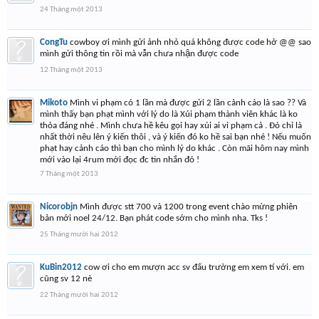
24 Tháng một 2013
CongTu
cowboy ơi mình gửi ảnh nhỏ quá không được code hở @@ sao
mình gửi thông tin rồi mà vẫn chưa nhận được code
12 Tháng một 2013
Mikoto
Mình vi phạm có 1 lần mà được gửi 2 lần cảnh cáo là sao ?? Và
mình thấy bạn phạt mình với lý do là Xúi phạm thành viên khác là ko
thỏa đáng nhé . Mình chưa hề kêu gọi hay xúi ai vi phạm cả . Đó chỉ là
nhất thời nêu lên ý kiến thôi , và ý kiến đó ko hề sai bạn nhé ! Nếu muốn
phạt hay cảnh cáo thì bạn cho mình lý do khác . Còn mãi hôm nay mình
mới vào lại 4rum mới đọc đc tin nhắn đó !
7 Tháng một 2013
Nicorobjn
Mình được stt 700 và 1200 trong event chào mừng phiên
bản mới noel 24/12. Bạn phát code sớm cho mình nha. Tks !
25 Tháng mười hai 2012
KuBin2012
cow ơi cho em mượn acc sv đấu trường em xem tí với. em
cũng sv 12 nè
22 Tháng mười hai 2012