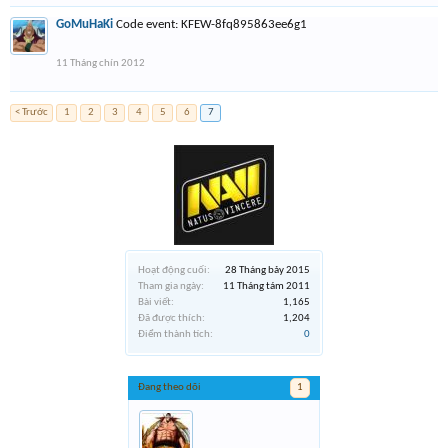
GoMuHaKi
Code event: KFEW-8fq895863ee6g1
11 Tháng chín 2012
< Trước
1
2
3
4
5
6
7
Hoạt động cuối:
28 Tháng bảy 2015
Tham gia ngày:
11 Tháng tám 2011
Bài viết:
1,165
Đã được thích:
1,204
Điểm thành tích:
0
Đang theo dõi
1