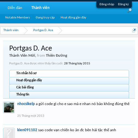
Đăng nhập
Đăng ký
Diễn đàn
Thành viên
Notable Members
Đang truy cập
Hoạt động gần đây
Thành viên
Portgas D. Ace
Portgas D. Ace
Thành Viên Mới
,
from
Thiên Đường
Portgas D. Ace được nhìn thấy lần cuối:
28 Tháng bảy 2015
Tin nhắn hồ sơ
Hoạt động gần đây
Các bài đăng
Thông tin
nhocsikelp
a gửi code gì cho e sao mà e nhan nó bảo không đúng thê
25 Tháng một 2013
kien091102
sao code vạn chiến ko ăn đc bên hải tặc thế anh