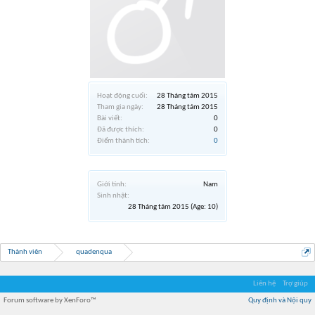
Hoạt động cuối:
28 Tháng tám 2015
Tham gia ngày:
28 Tháng tám 2015
Bài viết:
0
Đã được thích:
0
Điểm thành tích:
0
Giới tính:
Nam
Sinh nhật:
28 Tháng tám 2015
(Age: 10)
Thành viên
quadenqua
Liên hệ
Trợ giúp
Forum software by XenForo™
Quy định và Nội quy