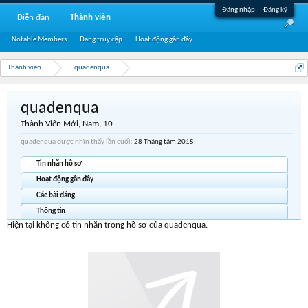
Đăng nhập
Đăng ký
Diễn đàn
Thành viên
Notable Members
Đang truy cập
Hoạt động gần đây
Thành viên
quadenqua
quadenqua
Thành Viên Mới
, Nam, 10
quadenqua được nhìn thấy lần cuối:
28 Tháng tám 2015
Tin nhắn hồ sơ
Hoạt động gần đây
Các bài đăng
Thông tin
Hiện tại không có tin nhắn trong hồ sơ của quadenqua.