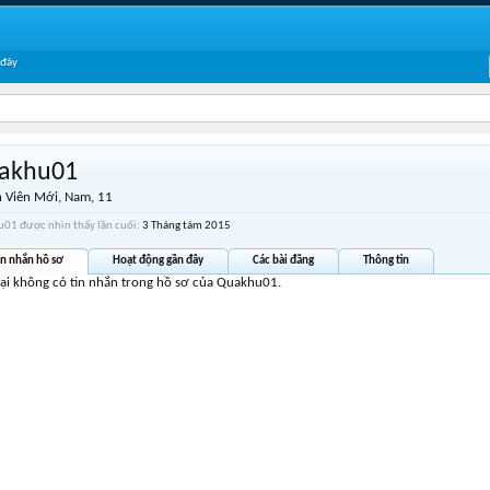
 đây
akhu01
 Viên Mới
, Nam, 11
01 được nhìn thấy lần cuối:
3 Tháng tám 2015
in nhắn hồ sơ
Hoạt động gần đây
Các bài đăng
Thông tin
tại không có tin nhắn trong hồ sơ của Quakhu01.