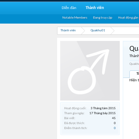
Diễn đàn
Thành viên
Notable Members
Đang truy cập
Hoạt động gần
Thành viên
Quakhu01
Qu
Thành
Quakhu
T
Hiện 
Hoạt động cuối:
3 Tháng tám 2015
Tham gia ngày:
17 Tháng bảy 2015
Bài viết:
45
Đã được thích:
0
Điểm thành tích:
0