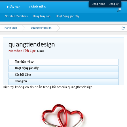
Đăng nhập
Đăng ký
Diễn đàn
Thành viên
Notable Members
Đang truy cập
Hoạt động gần đây
Thành viên
quangtiendesign
quangtiendesign
Member Tích Cực
, Nam
Tin nhắn hồ sơ
Hoạt động gần đây
Các bài đăng
Thông tin
Hiện tại không có tin nhắn trong hồ sơ của quangtiendesign.