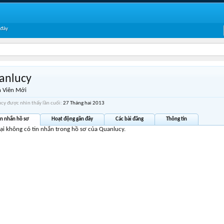
 đây
anlucy
 Viên Mới
cy được nhìn thấy lần cuối:
27 Tháng hai 2013
in nhắn hồ sơ
Hoạt động gần đây
Các bài đăng
Thông tin
tại không có tin nhắn trong hồ sơ của Quanlucy.