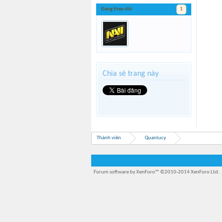
Đang theo dõi
1
Chia sẻ trang này
Thành viên
Quanlucy
Forum software by XenForo™
©2010-2014 XenForo Ltd.