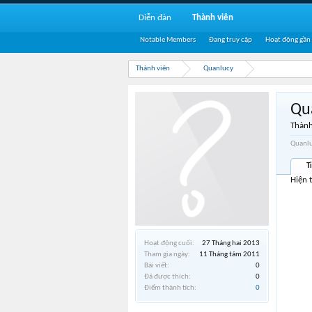
Diễn đàn
Thành viên
Notable Members
Đang truy cập
Hoạt động gần
Thành viên
Quanlucy
Qu
Thành
Quanlu
T
Hiện 
Hoạt động cuối:
27 Tháng hai 2013
Tham gia ngày:
11 Tháng tám 2011
Bài viết:
0
Đã được thích:
0
Điểm thành tích:
0