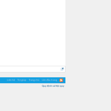
Portgas D. Ace
Liên hệ
Trợ giúp
Trang chủ
Lên đầu trang
Quy định và Nội quy