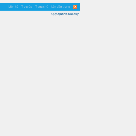
Liên hệ
Trợ giúp
Trang chủ
Lên đầu trang
Quy định và Nội quy