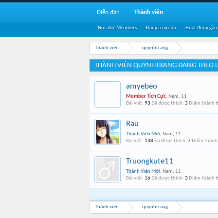
Diễn đàn
Thành viên
Notable Members
Đang truy cập
Hoạt động gần
Thành viên
quynhtrang
THÀNH VIÊN QUYNHTRANG ĐANG THEO 
amyebeo
Member Tích Cực
, Nam, 11
Bài viết:
93
Đã được thích:
3
Điểm thành t
Rau
Thành Viên Mới
, Nam, 11
Bài viết:
138
Đã được thích:
7
Điểm thành 
Truongkute11
Thành Viên Mới
, Nam, 11
Bài viết:
16
Đã được thích:
3
Điểm thành t
Thành viên
quynhtrang