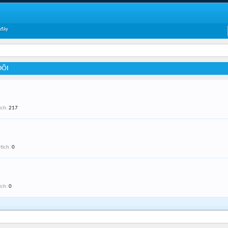
 đây
DÕI
ích:
217
tích:
0
ích:
0