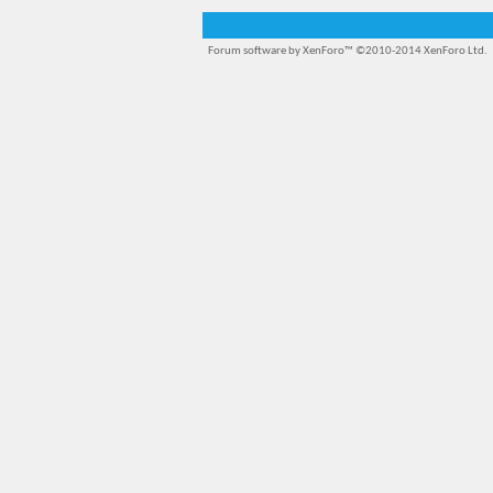
Forum software by XenForo™
©2010-2014 XenForo Ltd.