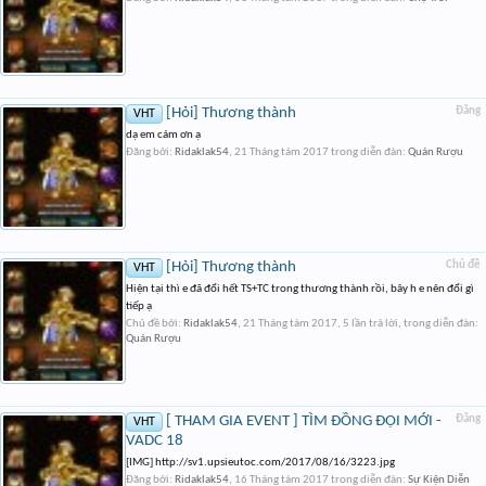
[Hỏi] Thương thành
Đăng
VHT
dạ em cám ơn ạ
Đăng bởi:
Ridaklak54
,
21 Tháng tám 2017
trong diễn đàn:
Quán Rượu
[Hỏi] Thương thành
Chủ đề
VHT
Hiện tại thì e đã đổi hết TS+TC trong thương thành rồi, bây h e nên đổi gì
tiếp ạ
Chủ đề bởi:
Ridaklak54
,
21 Tháng tám 2017
, 5 lần trả lời, trong diễn đàn:
Quán Rượu
[ THAM GIA EVENT ] TÌM ĐỒNG ĐỘI MỚI -
Đăng
VHT
VADC 18
[IMG] http://sv1.upsieutoc.com/2017/08/16/3223.jpg
Đăng bởi:
Ridaklak54
,
16 Tháng tám 2017
trong diễn đàn:
Sự Kiện Diễn