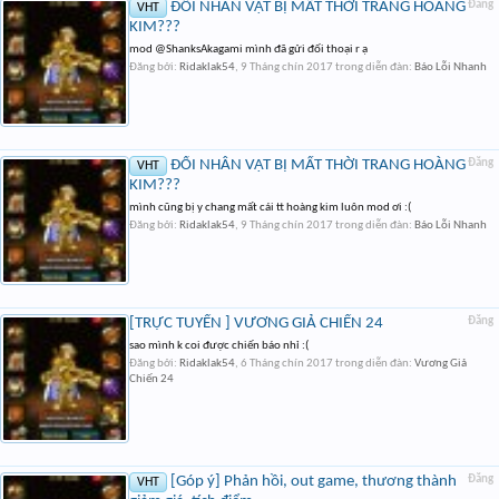
ĐỔI NHÂN VẬT BỊ MẤT THỜI TRANG HOÀNG
Đăng
VHT
KIM???
mod @ShanksAkagami mình đã gửi đối thoại r ạ
Đăng bởi:
Ridaklak54
,
9 Tháng chín 2017
trong diễn đàn:
Báo Lỗi Nhanh
ĐỔI NHÂN VẬT BỊ MẤT THỜI TRANG HOÀNG
Đăng
VHT
KIM???
mình cũng bị y chang mất cái tt hoàng kim luôn mod ơi :(
Đăng bởi:
Ridaklak54
,
9 Tháng chín 2017
trong diễn đàn:
Báo Lỗi Nhanh
[TRỰC TUYẾN ] VƯƠNG GIẢ CHIẾN 24
Đăng
sao mình k coi được chiến báo nhỉ :(
Đăng bởi:
Ridaklak54
,
6 Tháng chín 2017
trong diễn đàn:
Vương Giả
Chiến 24
[Góp ý] Phản hồi, out game, thương thành
Đăng
VHT