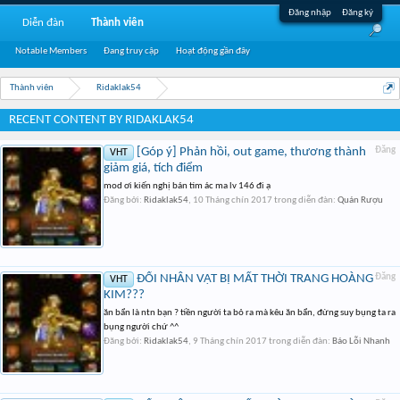
Đăng nhập
Đăng ký
Diễn đàn
Thành viên
Notable Members
Đang truy cập
Hoạt động gần đây
Thành viên
Ridaklak54
RECENT CONTENT BY RIDAKLAK54
[Góp ý] Phản hồi, out game, thương thành
Đăng
VHT
giảm giá, tích điểm
mod ơi kiến nghị bán tim ác ma lv 146 đi ạ
Đăng bởi:
Ridaklak54
,
10 Tháng chín 2017
trong diễn đàn:
Quán Rượu
ĐỔI NHÂN VẬT BỊ MẤT THỜI TRANG HOÀNG
Đăng
VHT
KIM???
ăn bẩn là ntn bạn ? tiền người ta bỏ ra mà kêu ăn bẩn, đừng suy bụng ta ra
bụng người chứ ^^
Đăng bởi:
Ridaklak54
,
9 Tháng chín 2017
trong diễn đàn:
Báo Lỗi Nhanh