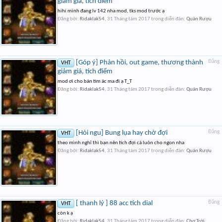
giảm giá, tích điểm
hihi mình đang lv 142 nha mod, tks mod trước ạ
Đăng bởi:
Ridaklak54
,
31 Tháng tám 2017
trong diễn đàn:
Quán Rượu
[Góp ý] Phản hồi, out game, thương thành
Đăng
VHT
giảm giá, tích điểm
mod ơi cho bán tim ác ma đi ạ T_T
Đăng bởi:
Ridaklak54
,
31 Tháng tám 2017
trong diễn đàn:
Quán Rượu
[Hỏi ngu] Bung lụa hay chờ đợi
Đăng
VHT
theo mình nghĩ thì bạn nên tích đợi cá luôn cho ngon nha
Đăng bởi:
Ridaklak54
,
31 Tháng tám 2017
trong diễn đàn:
Quán Rượu
[ thanh lý ] 88 acc tích dial
Đăng
VHT
còn k ạ
Đăng bởi:
Ridaklak54
,
31 Tháng tám 2017
trong diễn đàn:
Chợ Trời