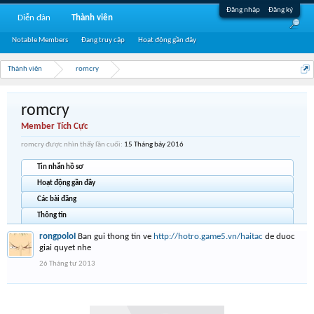
Đăng nhập
Đăng ký
Diễn đàn
Thành viên
Notable Members
Đang truy cập
Hoạt động gần đây
Thành viên
romcry
romcry
Member Tích Cực
romcry được nhìn thấy lần cuối:
15 Tháng bảy 2016
Tin nhắn hồ sơ
Hoạt động gần đây
Các bài đăng
Thông tin
rongpoloI
Ban gui thong tin ve
http://hotro.game5.vn/haitac
de duoc
giai quyet nhe
26 Tháng tư 2013