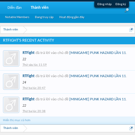
Đăng nhập
Đăng ký
Diễn đàn
Thành viên
Notable Members
Đang truy cập
Hoạt động gần đây
Thành viên
RTFIGHT'S RECENT ACTIVITY
RTFight
đã trả lời vào chủ đề
[MINIGAME] PUNK HAZARD LẦN 11
.
22
Thứ sáu lúc 11:59
RTFight
đã trả lời vào chủ đề
[MINIGAME] PUNK HAZARD LẦN 11
.
24
Thứ ba lúc 20:47
RTFight
đã trả lời vào chủ đề
[MINIGAME] PUNK HAZARD LẦN 11
.
22
Thứ ba lúc 20:38
Hiển thị mục cũ hơn
Thành viên