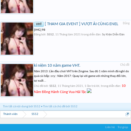
[ THAM GIA EVENT ] VƯỢT ẢI CÙNG ENEL
Đăng
VHT
[IMG] 98
Đăng bởi:
S552
,
11 Tháng tám 2021
trong diễn đàn:
Sự Kiện Diễn Đàn
kỉ niệm 10 năm game VHT.
Chủ đề
Năm 2013: Lần đầu chơi VHT trên Zingme. Sau đó 1 năm mình đã nghỉ do
quá cùi bắp::cry:: Năm 2017: Quay lại với game với những thay đổi lớn,
sự xuất...
10
Chủ đề bởi:
S552
,
11 Tháng tám 2021
, 1 lần trả lời, trong diễn đàn:
Năm Đồng Hành Cùng Vua Hải Tặc
Tìm tất cả nội dung bởi S552
Tìm tất cả chủ đề bởi S552
Thành viên
S552
Liên hệ
Trợ giúp