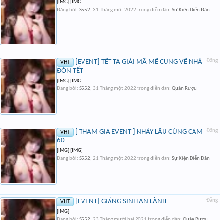
[IMG] [IMG]
Đăng bởi:
S552
,
31 Tháng một 2022
trong diễn đàn:
Sự Kiện Diễn Đàn
[EVENT] TẾT TA GIẢI MÃ MÊ CUNG VỀ NHÀ
Đăng
VHT
ĐÓN TẾT
[IMG] [IMG]
Đăng bởi:
S552
,
31 Tháng một 2022
trong diễn đàn:
Quán Rượu
[ THAM GIA EVENT ] NHẢY LẦU CÙNG CAM
Đăng
VHT
60
[IMG] [IMG]
Đăng bởi:
S552
,
21 Tháng một 2022
trong diễn đàn:
Sự Kiện Diễn Đàn
[EVENT] GIÁNG SINH AN LÀNH
Đăng
VHT
[IMG]
Đăng bởi:
S552
,
23 Tháng mười hai 2021
trong diễn đàn:
Quán Rượu