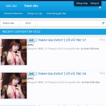
Đăng nhập
Đăng ký
Diễn đàn
Thành viên
Notable Members
Đang truy cập
Hoạt động gần đây
Thành viên
S552
RECENT CONTENT BY S552
[ THAM GIA EVENT ] CỔ VŨ TĐC 57
Đăng
VHT
[IMG]
Đăng bởi:
S552
,
25 Tháng tư 2022
trong diễn đàn:
Sự Kiện Diễn Đàn
[ THAM GIA EVENT ] CỔ VŨ TĐC 56
Đăng
VHT
[IMG]
Đăng bởi:
S552
,
28 Tháng hai 2022
trong diễn đàn:
Sự Kiện Diễn Đàn