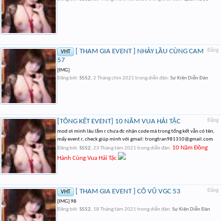
[ THAM GIA EVENT ] NHẢY LẦU CÙNG CAM
Đăng
VHT
57
[IMG]
Đăng bởi:
S552
,
2 Tháng chín 2021
trong diễn đàn:
Sự Kiện Diễn Đàn
[TỔNG KẾT EVENT] 10 NĂM VUA HẢI TẶC
Đăng
mod ơi mình lâu lắm r chưa đc nhận code mà trong tổng kết vẫn có tên,
mấy event r, check giúp mình với gmail:
trongtran981310@gmail.com
10 Năm Đồng
Đăng bởi:
S552
,
23 Tháng tám 2021
trong diễn đàn:
Hành Cùng Vua Hải Tặc
[ THAM GIA EVENT ] CỔ VŨ VGC 53
Đăng
VHT
[IMG] 98
Đăng bởi:
S552
,
18 Tháng tám 2021
trong diễn đàn:
Sự Kiện Diễn Đàn