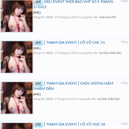
SIÊU EVENT THỜI BÁO VHT SỐ 5 THÁNG
Đăng
VHT
2/2022
[IMG]
Đăng bởi:
S552
,
20 Tháng hai 2022
trong diễn đàn:
Tuần San VHT
[ THAM GIA EVENT ] CỔ VŨ CHC 51
Đăng
VHT
[IMG]
Đăng bởi:
S552
,
12 Tháng hai 2022
trong diễn đàn:
Sự Kiện Diễn Đàn
[ THAM GIA EVENT ] CHÚC MỪNG NĂM
Đăng
VHT
NHÂM DẦN
[IMG]
Đăng bởi:
S552
,
2 Tháng hai 2022
trong diễn đàn:
Sự Kiện Diễn Đàn
[ THAM GIA EVENT ] CỔ VŨ VGC 56
Đăng
VHT