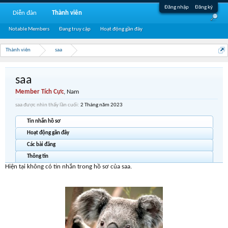
Đăng nhập
Đăng ký
Diễn đàn
Thành viên
Notable Members
Đang truy cập
Hoạt động gần đây
Thành viên
saa
saa
Member Tích Cực
, Nam
saa được nhìn thấy lần cuối:
2 Tháng năm 2023
Tin nhắn hồ sơ
Hoạt động gần đây
Các bài đăng
Thông tin
Hiện tại không có tin nhắn trong hồ sơ của saa.