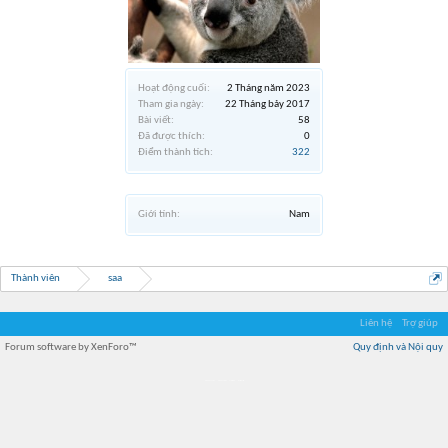
Hoạt động cuối:
2 Tháng năm 2023
Tham gia ngày:
22 Tháng bảy 2017
Bài viết:
58
Đã được thích:
0
Điểm thành tích:
322
Giới tính:
Nam
Thành viên
saa
Liên hệ
Trợ giúp
Forum software by XenForo™
Quy định và Nội quy
Địa điểm món ngon
Địa điểm nhà hàng
Quán cafe kem
Trung tâm mua sắm