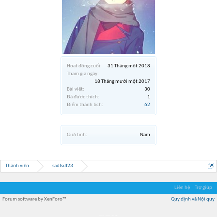
Hoạt động cuối:
31 Tháng một 2018
Tham gia ngày:
18 Tháng mười một 2017
Bài viết:
30
Đã được thích:
1
Điểm thành tích:
62
Giới tính:
Nam
Thành viên
sadfsdf23
Liên hệ
Trợ giúp
Forum software by XenForo™
Quy định và Nội quy
Địa điểm món ngon
Địa điểm nhà hàng
Quán cafe kem
Trung tâm mua sắm