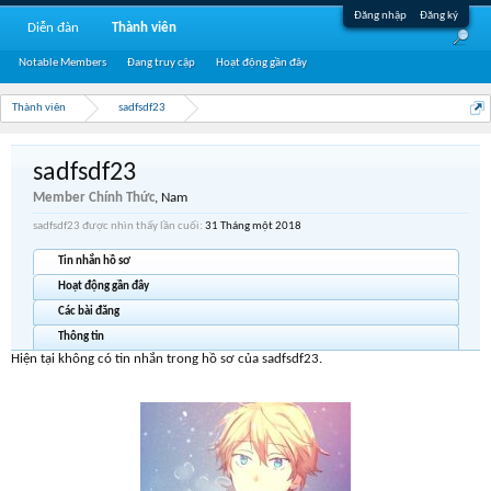
Đăng nhập
Đăng ký
Diễn đàn
Thành viên
Notable Members
Đang truy cập
Hoạt động gần đây
Thành viên
sadfsdf23
sadfsdf23
Member Chính Thức
, Nam
sadfsdf23 được nhìn thấy lần cuối:
31 Tháng một 2018
Tin nhắn hồ sơ
Hoạt động gần đây
Các bài đăng
Thông tin
Hiện tại không có tin nhắn trong hồ sơ của sadfsdf23.