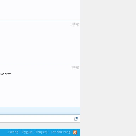
Đăng
Đăng
:adore::
Liên hệ
Trợ giúp
Trang chủ
Lên đầu trang