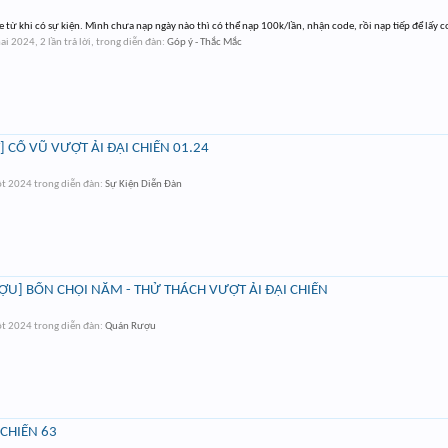
 từ khi có sự kiện. Mình chưa nạp ngày nào thì có thể nạp 100k/lần, nhận code, rồi nạp tiếp để lấy c
hai 2024
, 2 lần trả lời, trong diễn đàn:
Góp ý - Thắc Mắc
 CỔ VŨ VƯỢT ẢI ĐẠI CHIẾN 01.24
ột 2024
trong diễn đàn:
Sự Kiện Diễn Đàn
U] BỐN CHỌI NĂM - THỬ THÁCH VƯỢT ẢI ĐẠI CHIẾN
ột 2024
trong diễn đàn:
Quán Rượu
CHIẾN 63