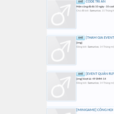
CODE TRI ÂN
VHT
Hiện cũng đã đủ 10 ngày - 10 code
Chủ đề bởi:
Samurice
,
15 Tháng 
[THAM GIA EVENT]
VHT
[img]
Đăng bởi:
Samurice
,
14 Tháng m
[EVENT QUÁN RƯỢ
VHT
[img] Vượt ải: 49 SMM: 54
Đăng bởi:
Samurice
,
14 Tháng m
[MINIGAME] CÔNG HỘI 