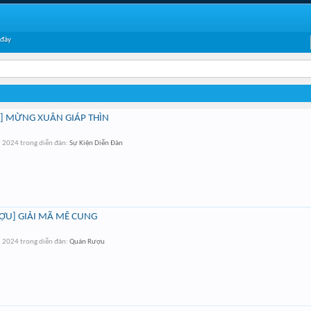
 đây
] MỪNG XUÂN GIÁP THÌN
i 2024
trong diễn đàn:
Sự Kiện Diễn Đàn
ỢU] GIẢI MÃ MÊ CUNG
i 2024
trong diễn đàn:
Quán Rượu