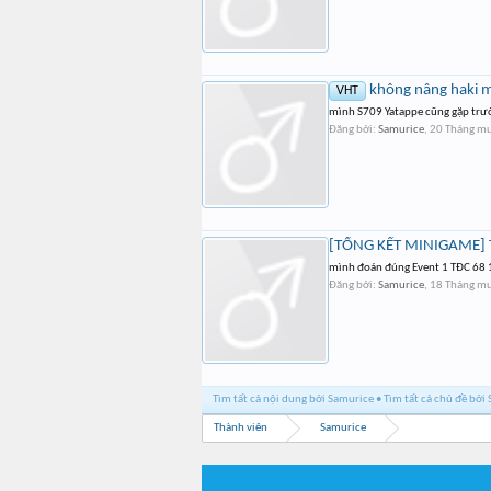
không nâng haki m
VHT
mình S709 Yatappe cũng gặp trườ
Đăng bởi:
Samurice
,
20 Tháng mư
[TỔNG KẾT MINIGAME] 
mình đoán đúng Event 1 TĐC 68 15
Đăng bởi:
Samurice
,
18 Tháng mư
Tìm tất cả nội dung bởi Samurice
Tìm tất cả chủ đề bởi
Thành viên
Samurice