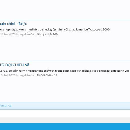
ain chính được
ng hợp này ạ. Mong mod hỗ trợ check giúp mình với ạ. Ig: Samurice Tk: soccer13000
ời hai 2023
trong diễn đàn:
Góp ý - Thắc Mắc
TỔ ĐỘI CHIẾN 68
/12, có điền form nhưng không thấy tên trong danh sách tích điểm ạ. Mod check lại giúp mình với :
ời hai 2023
trong diễn đàn:
Tổ Đội Chiến 65
 Samurice