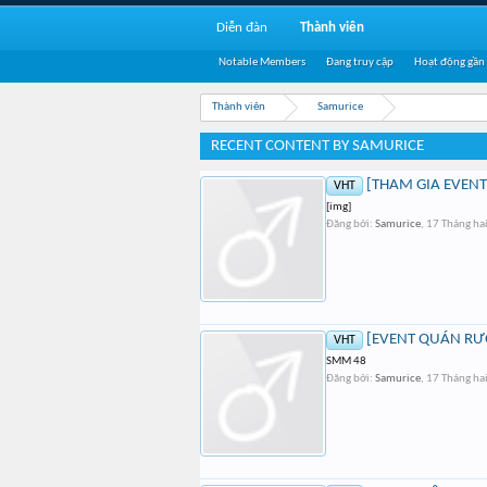
Diễn đàn
Thành viên
Notable Members
Đang truy cập
Hoạt động gần
Thành viên
Samurice
RECENT CONTENT BY SAMURICE
[THAM GIA EVENT
VHT
[img]
Đăng bởi:
Samurice
,
17 Tháng ha
[EVENT QUÁN RƯ
VHT
SMM 48
Đăng bởi:
Samurice
,
17 Tháng ha