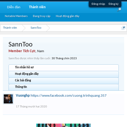
Đăng nhập
Đăng ký
Diễn đàn
Thành viên
Notable Members
Đang truy cập
Hoạt động gần đây
Thành viên
SannToo
SannToo
Member Tích Cực
, Nam
SannToo được nhìn thấy lần cuối:
30 Tháng chín 2023
Tin nhắn hồ sơ
Hoạt động gần đây
Các bài đăng
Thông tin
Vuonghp
https://www.facebook.com/cuong.trinhquang.357
17 Tháng mười hai 2020