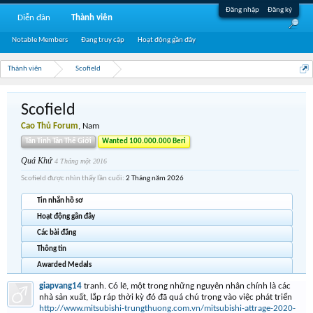
Đăng nhập
Đăng ký
Diễn đàn
Thành viên
Notable Members
Đang truy cập
Hoạt động gần đây
Thành viên
Scofield
Scofield
Cao Thủ Forum
, Nam
Tân Tinh Tân Thế Giới
Wanted 100.000.000 Beri
Quá Khứ
4 Tháng một 2016
Scofield được nhìn thấy lần cuối:
2 Tháng năm 2026
Tin nhắn hồ sơ
Hoạt động gần đây
Các bài đăng
Thông tin
Awarded Medals
giapvang14
tranh. Có lẽ, một trong những nguyên nhân chính là các
nhà sản xuất, lắp ráp thời kỳ đó đã quá chú trọng vào việc phát triển
http://www.mitsubishi-trungthuong.com.vn/mitsubishi-attrage-2020-