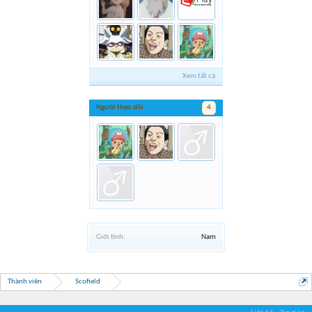
Xem tất cả
Người theo dõi
4
Giới tính:
Nam
Thành viên
Scofield