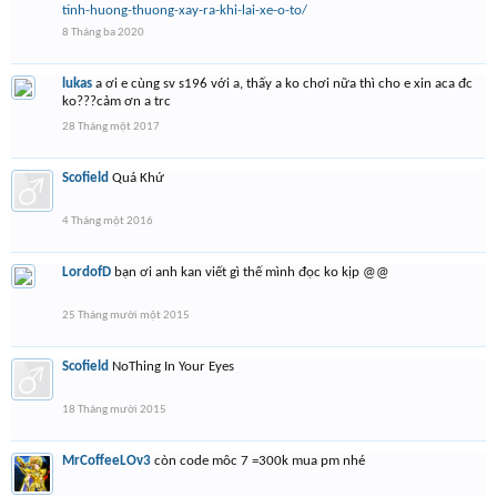
tinh-huong-thuong-xay-ra-khi-lai-xe-o-to/
8 Tháng ba 2020
lukas
a ơi e cùng sv s196 với a, thấy a ko chơi nữa thì cho e xin aca đc
ko???cảm ơn a trc
28 Tháng một 2017
Scofield
Quá Khứ
4 Tháng một 2016
LordofD
bạn ơi anh kan viết gì thế mình đọc ko kịp @@
25 Tháng mười một 2015
Scofield
NoThing In Your Eyes
18 Tháng mười 2015
MrCoffeeLOv3
còn code môc 7 =300k mua pm nhé