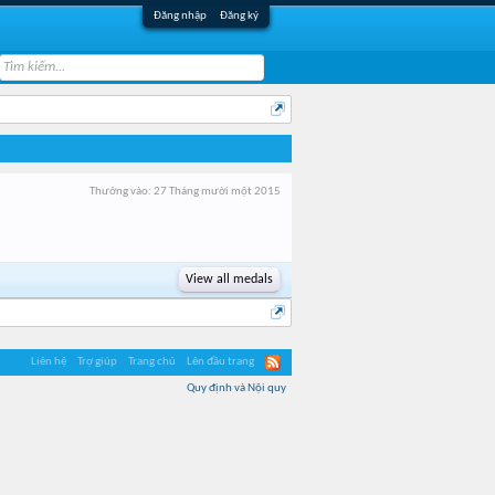
Đăng nhập
Đăng ký
Thưởng vào:
27 Tháng mười một 2015
View all medals
Liên hệ
Trợ giúp
Trang chủ
Lên đầu trang
Quy định và Nội quy