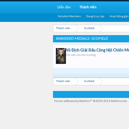
Diễn đàn
Thành viên
Notable Members
Đang truy cập
Hoạt động gần
Thành viên
Scofield
AWARDED MEDALS: SCOFIELD
Vô Địch Giải Đấu Công Hội Chiến Mù
Chỉ cấp cho hội trưởng
Thành viên
Scofield
Forum software by XenForo™
©2010-2014 XenForo Ltd.