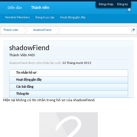
Đăng nhập
Đăng ký
Diễn đàn
Thành viên
Notable Members
Đang truy cập
Hoạt động gần đây
Thành viên
shadowFiend
shadowFiend
Thành Viên Mới
shadowFiend được nhìn thấy lần cuối:
22 Tháng mười 2013
Tin nhắn hồ sơ
Hoạt động gần đây
Các bài đăng
Thông tin
Hiện tại không có tin nhắn trong hồ sơ của shadowFiend.