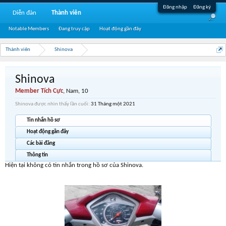
Đăng nhập
Đăng ký
Diễn đàn
Thành viên
Notable Members
Đang truy cập
Hoạt động gần đây
Thành viên
Shinova
Shinova
Member Tích Cực
, Nam, 10
Shinova được nhìn thấy lần cuối:
31 Tháng một 2021
Tin nhắn hồ sơ
Hoạt động gần đây
Các bài đăng
Thông tin
Hiện tại không có tin nhắn trong hồ sơ của Shinova.