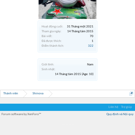
Hoạt động cuối:
31 Tháng một 2021
Tham gia ngày:
14 Tháng tám 2015
Bài viết:
70
Đã được thích:
1
Điểm thành tích:
322
Giới tính:
Nam
Sinh nhật:
14 Tháng tám 2015
(Age: 10)
Thành viên
Shinova
Liên hệ
Trợ giúp
Forum software by XenForo™
Quy định và Nội quy
Địa điểm món ngon
Địa điểm nhà hàng
Quán cafe kem
Trung tâm mua sắm