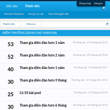
Đăng nhập
Đăng ký
Diễn đàn
Thành viên
Notable Members
Đang truy cập
Hoạt động gần đây
Thành viên
Shinova
ĐIỂM THƯỞNG DÀNH CHO SHINOVA
Tham gia diễn đàn hơn 3 năm
Thưởng vào:
26 Tháng sáu 2019
53
Tham gia diễn đàn hơn 2 năm
Thưởng vào:
30 Tháng sáu 2018
52
Tham gia diễn đàn hơn 1 năm
Thưởng vào:
3 Tháng bảy 2017
40
Tham gia diễn đàn hơn 9 tháng
Thưởng vào:
15 Tháng năm 2016
30
Có 50 bài post
Thưởng vào:
15 Tháng ba 2016
25
Tham gia diễn đàn hơn 6 tháng
Thưởng vào:
18 Tháng hai 2016
30