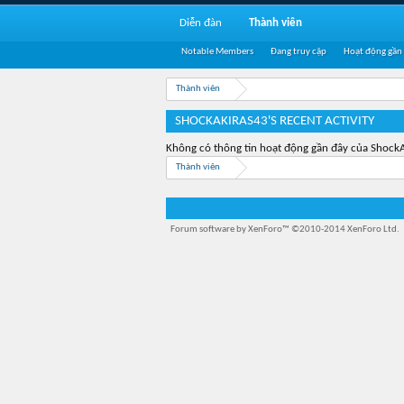
Diễn đàn
Thành viên
Notable Members
Đang truy cập
Hoạt động gần
Thành viên
SHOCKAKIRAS43'S RECENT ACTIVITY
Không có thông tin hoạt động gần đây của Shock
Thành viên
Forum software by XenForo™
©2010-2014 XenForo Ltd.