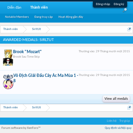
Đăng nhập
Đăng ký
Diễn đàn
Thành viên
Notable Members
Đang truy cập
Hoạt động gần đây
Thành viên
SirltUt
AWARDED MEDALS: SIRLTUT
Brook "Mozart"
Thưởng vào:
29 Tháng mười một 2015
Brook Sau Time Skip
Vô Địch Giải Đấu Cây Ác Ma Mùa 1 -
Thưởng vào:
29 Tháng mười một 2015
8
View all medals
Thành viên
SirltUt
Liên hệ
Trợ giúp
Forum software by XenForo™
Quy định và Nội quy