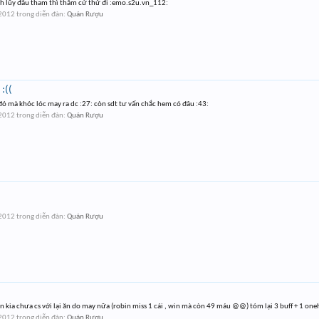
ích lũy đâu tham thì thâm cứ thử đi :emo.s2u.vn_112:
 2012
trong diễn đàn:
Quán Rượu
 :((
 đó mà khóc lóc may ra dc :27: còn sdt tư vấn chắc hem có đâu :43:
 2012
trong diễn đàn:
Quán Rượu
 2012
trong diễn đàn:
Quán Rượu
ên kia chưa cs với lại ăn do may nữa (robin miss 1 cái , win mà còn 49 máu @@) tóm lại 3 buff + 1 oneh
 2012
trong diễn đàn:
Quán Rượu