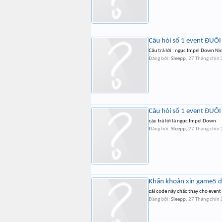
Câu hỏi số 1 event ĐUỔ
Câu trả lời : ngục Impel Down Nick
Đăng bởi:
Sleepp
,
27 Tháng chín
Câu hỏi số 1 event ĐUỔ
câu trả lời là ngục Impel Down
Đăng bởi:
Sleepp
,
27 Tháng chín
Khẩn khoản xin game5 d
cái code này chắc thay cho event T
Đăng bởi:
Sleepp
,
27 Tháng chín