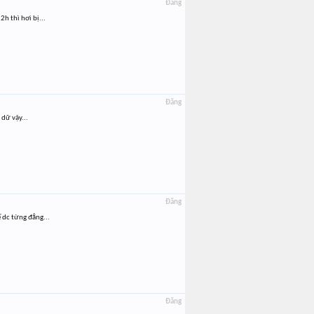
Đăng
h thì hơi bị...
Đăng
 dữ vậy...
Đăng
ế dc từng đẳng...
Đăng