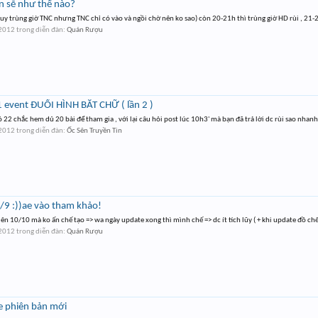
n sẽ như thế nào?
 tuy trùng giờ TNC nhưng TNC chỉ có vào và ngồi chờ nên ko sao) còn 20-21h thì trùng giờ HD rùi , 21-22
 2012
trong diễn đàn:
Quán Rượu
ố 1 event ĐUỔI HÌNH BẮT CHỮ ( lần 2 )
ó 22 chắc hem dủ 20 bài để tham gia , với lại câu hỏi post lúc 10h3' mà bạn đã trả lời dc rùi sao nhanh
 2012
trong diễn đàn:
Ốc Sên Truyền Tin
7/9 :))ae vào tham khảo!
lên 10/10 mà ko ấn chế tạo => wa ngày update xong thì mình chế => dc ít tích lũy ( + khi update đồ ch
 2012
trong diễn đàn:
Quán Rượu
e phiên bản mới