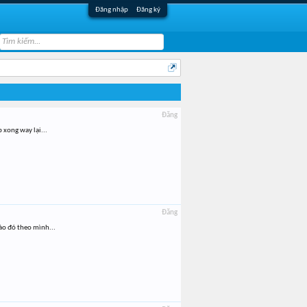
Đăng nhập
Đăng ký
Đăng
 xong way lại...
Đăng
ào đó theo mình...