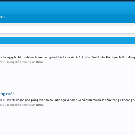
 đây
lại ngay (vì bt mình ko chiếm mõ người khác kể cả yếu hơn ) , còn đánh ko lại thì nhịn chờ khi đồ up
 2012
trong diễn đàn:
Quán Rượu
ơng cuối
con 10 lần thì ko lần nào giống lần nào đâu nhe bạn vì dame ko cố định mà nó sẽ nằm trong 1 khoảng n
 2012
trong diễn đàn:
Quán Rượu