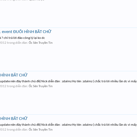
số 1 event ĐUỔI HÌNH BẮT CHỮ
 ? chỉ trả lời đảo công lý lại ko dc
 2012
trong diễn đàn:
Ốc Sên Truyền Tin
I HÌNH BẮT CHỮ
o update nên đây thành chủ đề) Nick diễn đàn : zdalmz Họ tên :zdalmz ( chắc trả lời nhiều lần dc vì mấy
 2012
trong diễn đàn:
Ốc Sên Truyền Tin
I HÌNH BẮT CHỮ
o update nên đây thành chủ đề) Nick diễn đàn : zdalmz Họ tên :zdalmz ( chắc trả lời nhiều lần dc vì mấy
 2012
trong diễn đàn:
Ốc Sên Truyền Tin