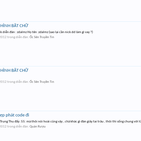
I HÌNH BẮT CHỮ
 diễn đàn : zdalmz Họ tên :zdalmz (sao lại cần nick dd làm gì vay ?)
 2012
trong diễn đàn:
Ốc Sên Truyền Tin
I HÌNH BẮT CHỮ
 2012
trong diễn đàn:
Ốc Sên Truyền Tin
ẹp phát code đi
rung Thu đấy :55: mà thôi nói hoài cũng vậy , chả khác gì đàn giãy tai trâu , thôi thì sống chung với lũ 
 2012
trong diễn đàn:
Quán Rượu