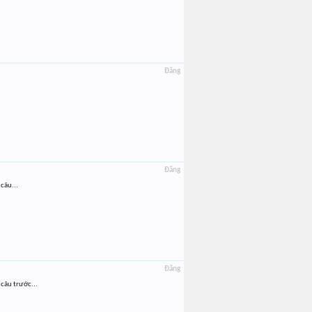
Đăng
Đăng
 câu...
Đăng
 câu trước...