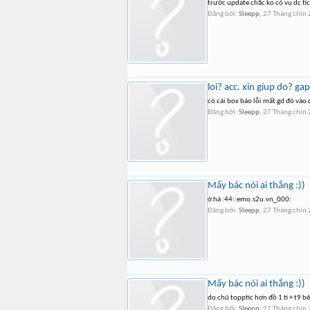
trước update chắc ko có vụ dc t
Đăng bởi:
Sleepp
,
27 Tháng chín
loi? acc. xin giup do? gap
có cái box báo lỗi mất gd đó vào
Đăng bởi:
Sleepp
,
27 Tháng chín
Mấy bác nói ai thắng :))
ờ há :44::emo.s2u.vn_000:
Đăng bởi:
Sleepp
,
27 Tháng chín
Mấy bác nói ai thắng :))
do chủ topptic hơn đồ 1 tí + t9 b
Đăng bởi:
Sleepp
,
27 Tháng chín