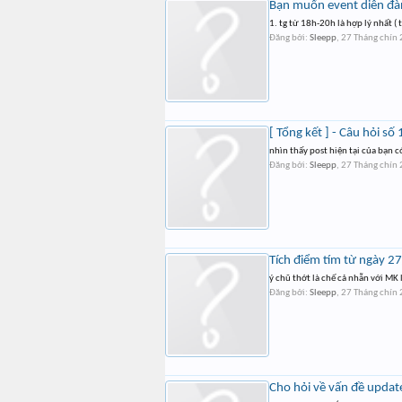
Bạn muốn event diễn đà
1. tg từ 18h-20h là hợp lý nhất (
Đăng bởi:
Sleepp
,
27 Tháng chín
[ Tổng kết ] - Câu hỏi s
nhìn thấy post hiện tại của bạn c
Đăng bởi:
Sleepp
,
27 Tháng chín
Tích điểm tím từ ngày 2
ý chũ thớt là chế cả nhẫn với MK 
Đăng bởi:
Sleepp
,
27 Tháng chín
Cho hỏi về vấn đề updat