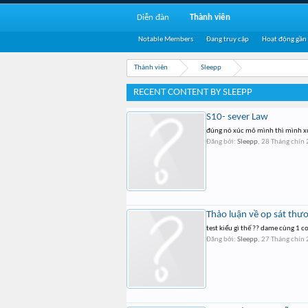
Diễn đàn
Thành viên
Notable Members
Đang truy cập
Hoạt động gần
Thành viên
Sleepp
RECENT CONTENT BY SLEEPP
S10- sever Law
đúng nó xúc mõ mình thì mình xúc 
Đăng bởi:
Sleepp
,
28 Tháng chín
Thảo luận về op sát thư
test kiểu gì thế ?? dame cùng 1 
Đăng bởi:
Sleepp
,
27 Tháng chín