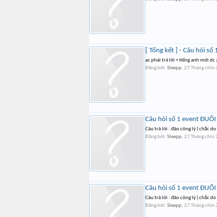
[ Tổng kết ] - Câu hỏi 
ạc phải trả lời = tiếng anh mới dc à
Đăng bởi:
Sleepp
,
27 Tháng chín
Câu hỏi số 1 event ĐUỔ
Câu trả lời : đảo công lý ( chắc d
Đăng bởi:
Sleepp
,
27 Tháng chín
Câu hỏi số 1 event ĐUỔ
Câu trả lời : đảo công lý ( chắc d
Đăng bởi:
Sleepp
,
27 Tháng chín