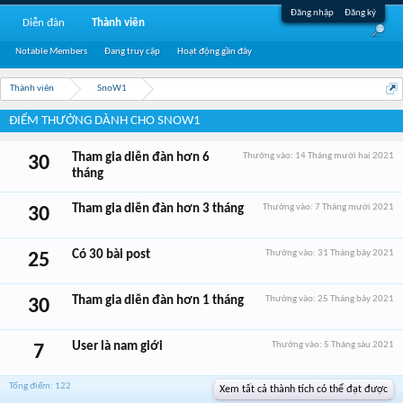
Đăng nhập
Đăng ký
Diễn đàn
Thành viên
Notable Members
Đang truy cập
Hoạt động gần đây
Thành viên
SnoW1
ĐIỂM THƯỞNG DÀNH CHO SNOW1
Tham gia diễn đàn hơn 6
Thưởng vào:
14 Tháng mười hai 2021
30
tháng
Tham gia diễn đàn hơn 3 tháng
Thưởng vào:
7 Tháng mười 2021
30
Có 30 bài post
Thưởng vào:
31 Tháng bảy 2021
25
Tham gia diễn đàn hơn 1 tháng
Thưởng vào:
25 Tháng bảy 2021
30
User là nam giới
Thưởng vào:
5 Tháng sáu 2021
7
Tổng điểm: 122
Xem tất cả thành tích có thể đạt được