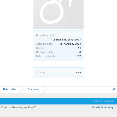
Hoạt động cuối:
18 Tháng mười hai 2017
Tham gia ngày:
2 Tháng bảy 2016
Bài viết:
64
Đã được thích:
0
Điểm thành tích:
217
Giới tính:
Nam
Thành viên
Starporo
Liên hệ
Trợ giúp
Forum software by XenForo™
Quy định và Nội quy
Địa điểm món ngon
Địa điểm nhà hàng
Quán cafe kem
Trung tâm mua sắm