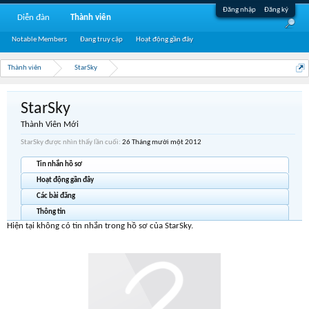
Đăng nhập
Đăng ký
Diễn đàn
Thành viên
Notable Members
Đang truy cập
Hoạt động gần đây
Thành viên
StarSky
StarSky
Thành Viên Mới
StarSky được nhìn thấy lần cuối:
26 Tháng mười một 2012
Tin nhắn hồ sơ
Hoạt động gần đây
Các bài đăng
Thông tin
Hiện tại không có tin nhắn trong hồ sơ của StarSky.