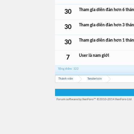
Tham gia diễn đàn hơn 6 thá
30
Tham gia diễn đàn hơn 3 thá
30
Tham gia diễn đàn hơn 1 thá
30
User là nam giới
7
Tổng điểm: 322
Thành viên
Tenderloin
Forum software by XenForo™
©2010-2014 XenForo Ltd.