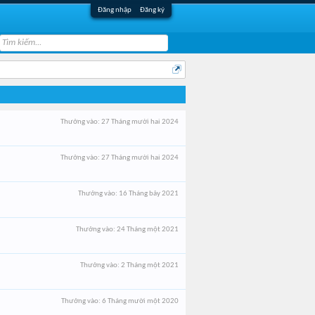
Đăng nhập
Đăng ký
Thưởng vào:
27 Tháng mười hai 2024
Thưởng vào:
27 Tháng mười hai 2024
Thưởng vào:
16 Tháng bảy 2021
Thưởng vào:
24 Tháng một 2021
Thưởng vào:
2 Tháng một 2021
Thưởng vào:
6 Tháng mười một 2020